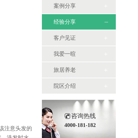
案例分享
经验分享
客户见证
我爱一暄
旅居养老
院区介绍
咨询热线
4000-181-182
该注意头发的
素。洗发时水