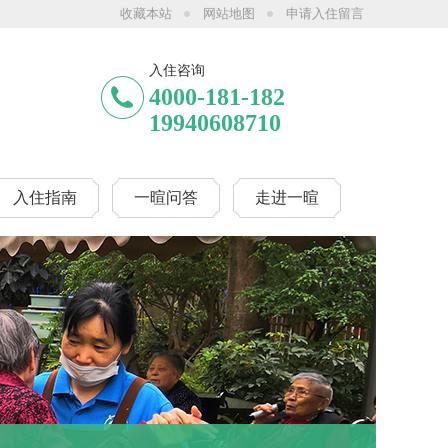
收藏本站
网站地图
申请入住留言
前在成都市范围内分别有一暄康养海洋公园（南门）院、一暄康养两河公园（西门）
入住咨询
4000-181-182
19940608710
入住指南
一暄问答
走进一暄