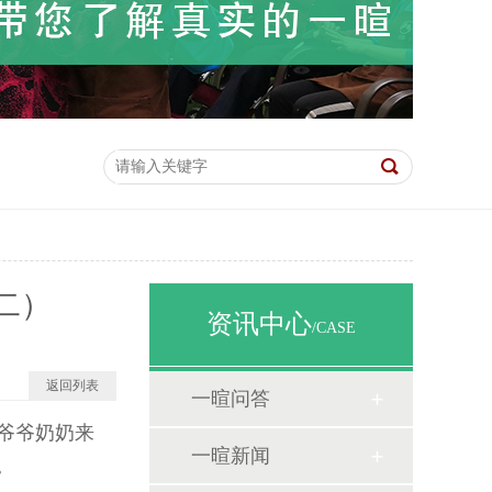
二）
资讯中心
/CASE
返回列表
一暄问答
爷爷奶奶来
一暄新闻
。