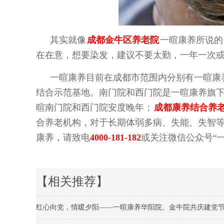
其实就像
成都金牛区养老院
一暄康养所说的
在在意，想要染发，建议不要太勤，一年一次
一暄康养目前在成都市范围内分别有一暄康
结合示范基地。南门院和西门院是一暄康养旗
暄南门院和西门院安度晚年；
成都康养结合养
合养老机构，对于长期体弱多病、失能、失智
康养，请致电
4000-181-182
或关注微信公众号“
【相关推荐】
红心向党，情暖夕阳——一暄康养华阳院、金牛院共庆建党