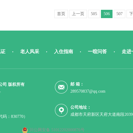
首页
上一页
505
506
507
见证
老人风采
入住指南
一暄问答
走进
•
•
•
•
邮 箱：
公司 版权所有
289570837@qq.com
号
公司地址：
成都市天府新区天府大道南段203
：830770）
川公网安备 51012202000876号