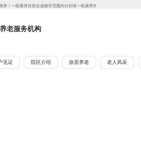
养！一暄康养目前在成都市范围内分别有一暄康养海洋公园（南门）院、一暄康养两
养老服务机构
户见证
院区介绍
旅居养老
老人风采