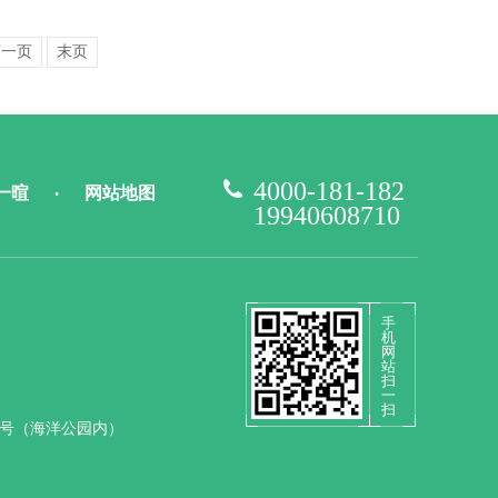
下一页
末页
4000-181-182
一暄
网站地图
•
19940608710
手
机
网
站
扫
一
扫
9号（海洋公园内）