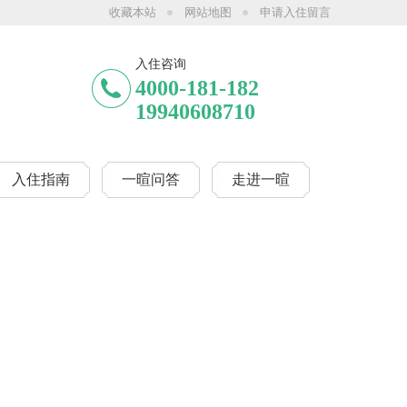
收藏本站
网站地图
申请入住留言
河公园（西门）院、一暄天仁院、一暄和煦元，详情可咨询客服或拨打服务热线40
入住咨询
4000-181-182
19940608710
入住指南
一暄问答
走进一暄