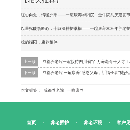
【相关推荐】
红心向党，情暖夕阳——一暄康养华阳院、金牛院共庆建党
以星赋能筑匠心，十载深耕护桑榆——一暄康养2026年养老
粽韵端阳，康养相伴
上一条
成都养老院一暄接待四川省“百万养老骨干人才工
下一条
成都养老院|一暄康养“感恩父母，祈福长者”徒步
本文标签：
成都养老院
一暄康养
首页
养老照护
养老环境
客户
•
•
•