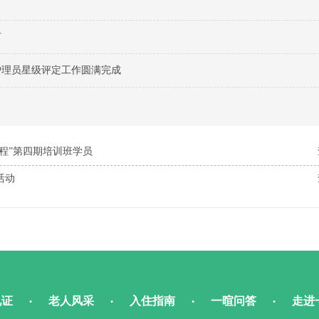
节
护理员星级评定工作圆满完成
程”第四期培训班学员
活动
见证
老人风采
入住指南
一暄问答
走进
•
•
•
•