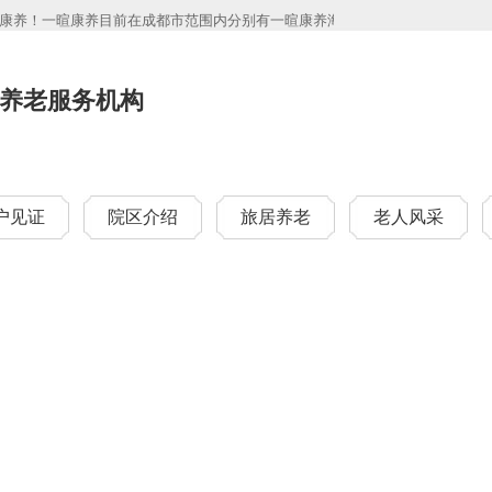
养！一暄康养目前在成都市范围内分别有一暄康养海洋公园（南门）院、一暄康养两
养老服务机构
户见证
院区介绍
旅居养老
老人风采