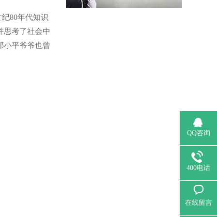
纪80年代知识
并思考了社会中
邓小平爷爷也曾
QQ咨询
400电话
在线留言