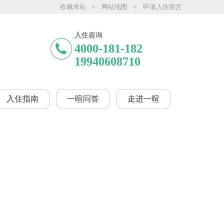
收藏本站
网站地图
申请入住留言
河公园（西门）院、一暄天仁院、一暄和煦元，详情可咨询客服或拨打服务热线4
入住咨询
4000-181-182
19940608710
入住指南
一暄问答
走进一暄