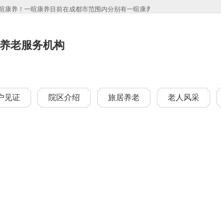
康养！一暄康养目前在成都市范围内分别有一暄康养海洋公园（南门）院、一暄康养
养老服务机构
户见证
院区介绍
旅居养老
老人风采