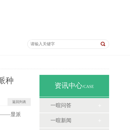
派种
资讯中心
/CASE
返回列表
一暄问答
——显派
一暄新闻