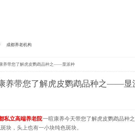
好
成都养老机构
康养带您了解虎皮鹦鹉品种之——显派种
康养带您了解虎皮鹦鹉品种之——显
都私立高端养老院
一暄康养今天带您了解虎皮鹦鹉品种之
色斑块，头上也有一小块纯色斑块。