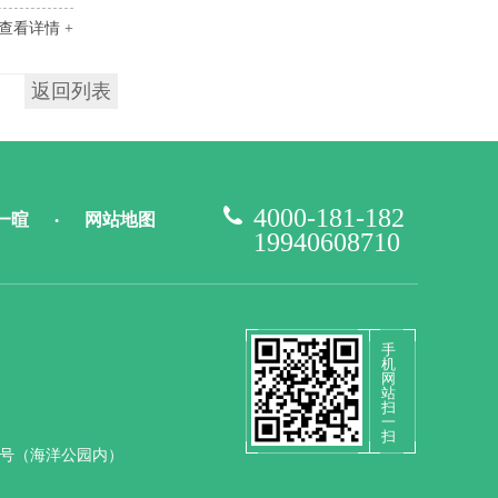
查看详情 +
返回列表
4000-181-182
一暄
网站地图
•
19940608710
手
机
网
站
扫
一
扫
9号（海洋公园内）