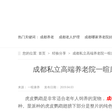
热门关键词：
成都养老
成都老人护理
成都哪家养老院
您的位置:
首页
>
经验分享
>
成都私立高端养老院一暄
成都私立高端养老院一暄
来源：
一暄康养
发布日期： 2019.04.03
虎皮鹦鹉是非常适合老年人饲养的宠物，
成
种。显派种的虎皮鹦鹉翅膀下部分是整片的纯