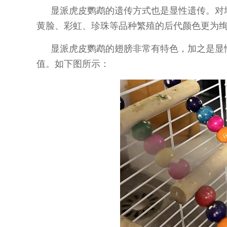
显派虎皮鹦鹉的遗传方式也是显性遗传。对
黄脸、彩虹、珍珠等品种繁殖的后代颜色更为
显派虎皮鹦鹉的翅膀非常有特色，加之是显
值。如下图所示：