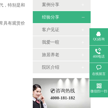
案例分享
代，特别是和
经验分享
常具有观赏价
客户见证
QQ咨询
我爱一暄
旅居养老
400电话
院区介绍
在线留言
咨询热线
微信扫一扫
4000-181-182