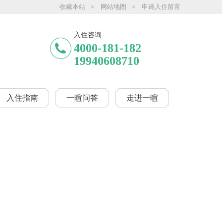
收藏本站
网站地图
申请入住留言
两河公园（西门）院、一暄天仁院、一暄和煦元，详情可咨询客服或拨打服务热线
入住咨询
4000-181-182
19940608710
入住指南
一暄问答
走进一暄