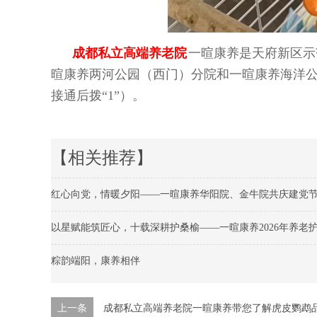
成都私立高端养老院
一暄康养是天府新区示
暄康养两河公园（西门）分院和一暄康养海洋
接通后拨“1”）。
【相关推荐】
红心向党，情暖夕阳——一暄康养华阳院、金牛院共庆建党
以星赋能筑匠心，十载深耕护桑榆——一暄康养2026年养老
粽韵端阳，康养相伴
上一条
成都私立高端养老院一暄康养带您了解虎皮鹦鹉