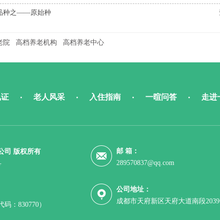
品种之——原始种
老院
高档养老机构
高档养老中心
见证
老人风采
入住指南
一暄问答
走进
•
•
•
•
邮 箱：
公司 版权所有
289570837@qq.com
号
公司地址：
成都市天府新区天府大道南段203
：830770）