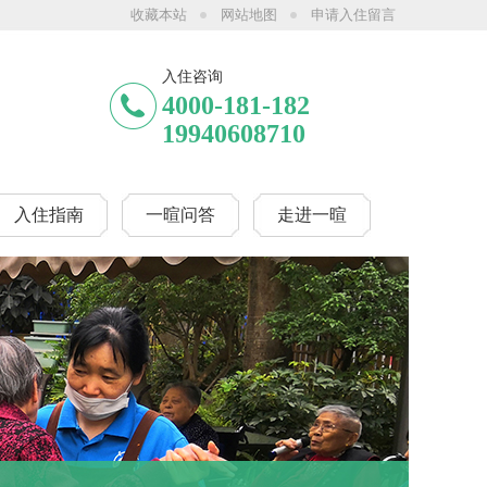
收藏本站
网站地图
申请入住留言
康养海洋公园（南门）院、一暄康养两河公园（西门）院、一暄天仁院、一暄和煦元
入住咨询
4000-181-182
19940608710
入住指南
一暄问答
走进一暄