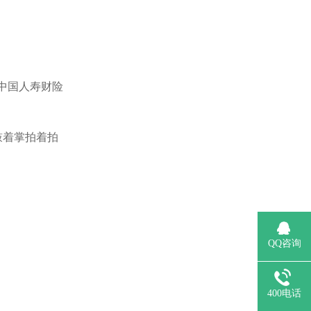
中国人寿财险
鼓着掌拍着拍
QQ咨询
400电话